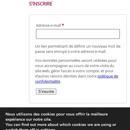
S’INSCRIRE
Obligatoire
Adresse e-mail
*
Un lien permettant de définir un nouveau mot de
passe sera envoyé à votre adresse e-mail.
Vos données personnelles seront utilisées pour
vous accompagner au cours de votre visite du
site web, gérer l’accès à votre compte, et pour
d’autres raisons décrites dans notre
politique de
confidentialité
.
S’inscrire
Nous utilisons des cookies pour vous offrir la meilleure
expérience sur notre site.
You can find out more about which cookies we are using or
© 2021 La Berrichonne de restauration
Mentions légales
switch them off in
settings
.